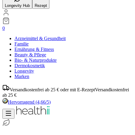
Longevity Hub
Rezept
0
Arzneimittel & Gesundheit
Familie
Ernährung & Fitness
Beauty & Pflege
Bio- & Naturprodukte
Dermokosmetik
Longevity
Marken
Versandkostenfrei ab 25 € oder mit E-Rezept
Versandkostenfrei
ab 25 €
Hervorragend
(4,66/5)