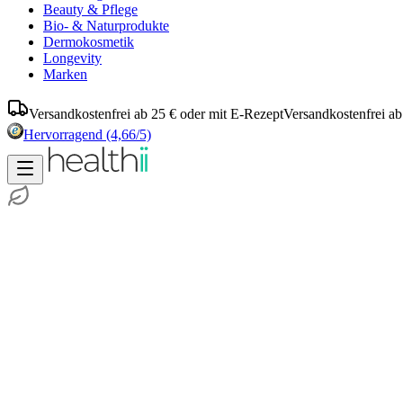
Beauty & Pflege
Bio- & Naturprodukte
Dermokosmetik
Longevity
Marken
Versandkostenfrei ab 25 € oder mit E-Rezept
Versandkostenfrei ab
Hervorragend
(4,66/5)