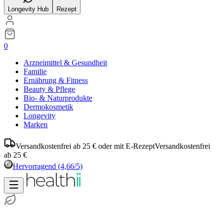
Longevity Hub
Rezept
0
Arzneimittel & Gesundheit
Familie
Ernährung & Fitness
Beauty & Pflege
Bio- & Naturprodukte
Dermokosmetik
Longevity
Marken
Versandkostenfrei ab 25 € oder mit E-Rezept
Versandkostenfrei
ab 25 €
Hervorragend
(4,66/5)