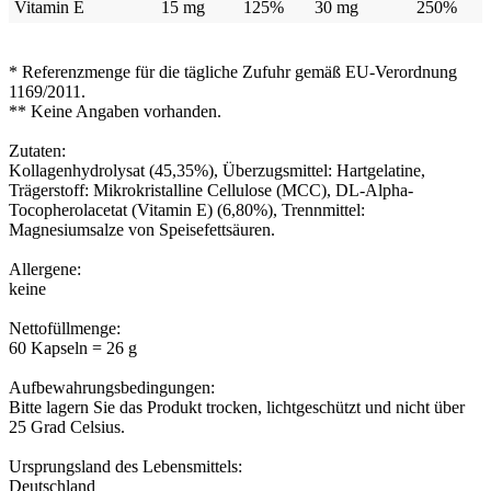
Vitamin E
15 mg
125%
30 mg
250%
* Referenzmenge für die tägliche Zufuhr gemäß EU-Verordnung
1169/2011.
** Keine Angaben vorhanden.
Zutaten:
Kollagenhydrolysat (45,35%), Überzugsmittel: Hartgelatine,
Trägerstoff: Mikrokristalline Cellulose (MCC), DL-Alpha-
Tocopherolacetat (Vitamin E) (6,80%), Trennmittel:
Magnesiumsalze von Speisefettsäuren.
Allergene:
keine
Nettofüllmenge:
60 Kapseln = 26 g
Aufbewahrungsbedingungen:
Bitte lagern Sie das Produkt trocken, lichtgeschützt und nicht über
25 Grad Celsius.
Ursprungsland des Lebensmittels:
Deutschland