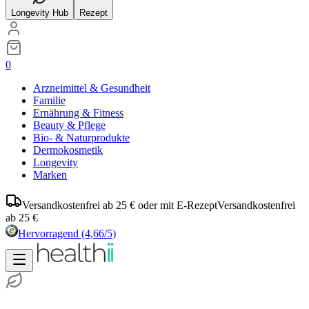
Longevity Hub
Rezept
0
Arzneimittel & Gesundheit
Familie
Ernährung & Fitness
Beauty & Pflege
Bio- & Naturprodukte
Dermokosmetik
Longevity
Marken
Versandkostenfrei ab 25 € oder mit E-Rezept
Versandkostenfrei
ab 25 €
Hervorragend
(4,66/5)