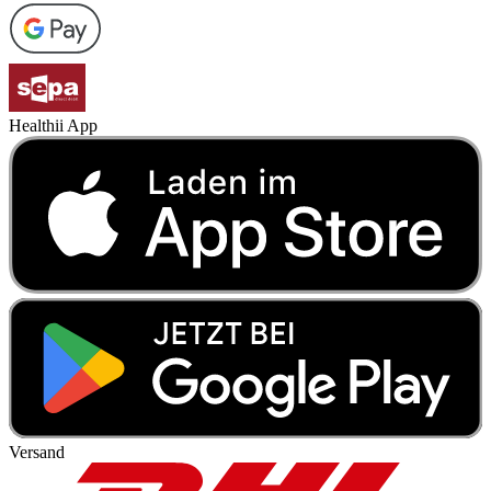
Healthii App
Versand