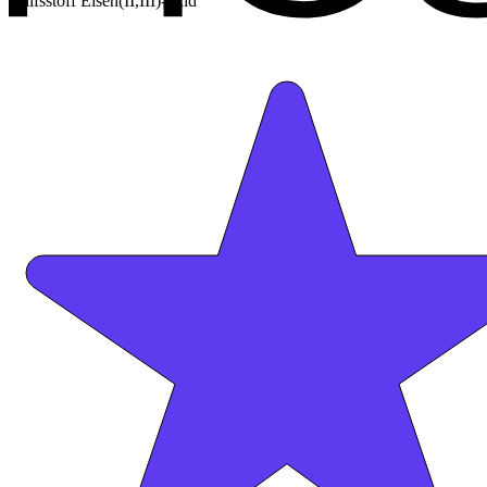
Hilfsstoff Eisen(II,III)-oxid
+