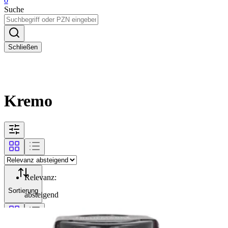
0
Suche
Schließen
Kremo
Relevanz
:
Sortierung
absteigend