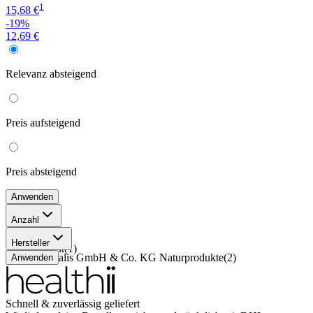
1
15,68 €
-19%
12,69 €
Relevanz
absteigend
Preis
aufsteigend
Preis
absteigend
Anwenden
Anzahl
200 ml
(
1
)
Hersteller
132 Stück
(
1
)
Dr. Pandalis GmbH & Co. KG Naturprodukte
(
2
)
Anwenden
Schnell & zuverlässig geliefert