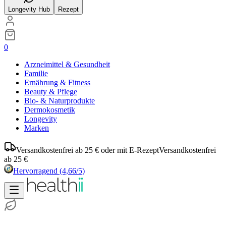
Longevity Hub
Rezept
0
Arzneimittel & Gesundheit
Familie
Ernährung & Fitness
Beauty & Pflege
Bio- & Naturprodukte
Dermokosmetik
Longevity
Marken
Versandkostenfrei ab 25 € oder mit E-Rezept
Versandkostenfrei
ab 25 €
Hervorragend
(4,66/5)