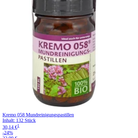
Filterung
Kremo 058 Mundreinigungspastillen
Inhalt
:
132 Stück
1
30,14 €
-24%