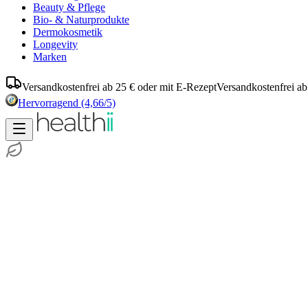
Beauty & Pflege
Bio- & Naturprodukte
Dermokosmetik
Longevity
Marken
Versandkostenfrei ab 25 € oder mit E-Rezept
Versandkostenfrei ab
Hervorragend
(4,66/5)