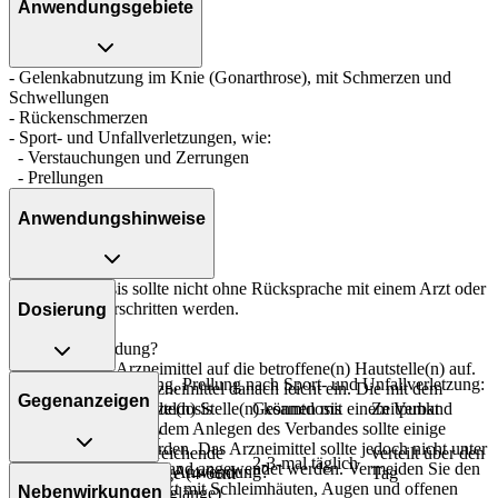
Anwendungsgebiete
- Gelenkabnutzung im Knie (Gonarthrose), mit Schmerzen und
Schwellungen
- Rückenschmerzen
- Sport- und Unfallverletzungen, wie:
- Verstauchungen und Zerrungen
- Prellungen
Anwendungshinweise
Die Gesamtdosis sollte nicht ohne Rücksprache mit einem Arzt oder
Apotheker überschritten werden.
Dosierung
Art der Anwendung?
Tragen Sie das Arzneimittel auf die betroffene(n) Hautstelle(n) auf.
Verstauchung, Zerrung, Prellung nach Sport- und Unfallverletzung:
Massieren Sie das Arzneimittel danach leicht ein. Die mit dem
Gegenanzeigen
Personenkreis
Einzeldosis
Gesamtdosis
Zeitpunkt
Arzneimittel behandelte(n) Stelle(n) können mit einem Verband
bedeckt werden. Vor dem Anlegen des Verbandes sollte einige
eine
Minuten gewartet werden. Das Arzneimittel sollte jedoch nicht unter
Jugendliche ab
ausreichende
verteilt über den
2-3-mal täglich
einem luftdichten Verband angewendet werden. Vermeiden Sie den
Was spricht gegen eine Anwendung?
12 Jahren
Menge (4-6cm
Tag
versehentlichen Kontakt mit Schleimhäuten, Augen und offenen
Nebenwirkungen
Stranglänge)