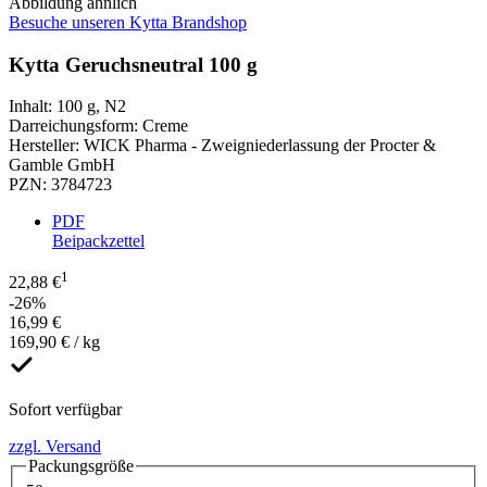
Abbildung ähnlich
Besuche unseren Kytta Brandshop
Kytta Geruchsneutral 100 g
Inhalt
:
100 g
,
N2
Darreichungsform
:
Creme
Hersteller
:
WICK Pharma - Zweigniederlassung der Procter &
Gamble GmbH
PZN
:
3784723
PDF
Beipackzettel
1
22,88 €
-26%
16,99 €
169,90 € / kg
Sofort verfügbar
zzgl. Versand
Packungsgröße