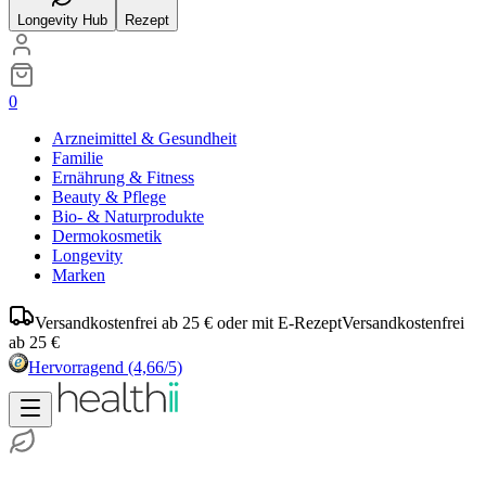
Longevity Hub
Rezept
0
Arzneimittel & Gesundheit
Familie
Ernährung & Fitness
Beauty & Pflege
Bio- & Naturprodukte
Dermokosmetik
Longevity
Marken
Versandkostenfrei ab 25 € oder mit E-Rezept
Versandkostenfrei
ab 25 €
Hervorragend
(4,66/5)