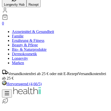
Longevity Hub
Rezept
0
Arzneimittel & Gesundheit
Familie
Ernährung & Fitness
Beauty & Pflege
Bio- & Naturprodukte
Dermokosmetik
Longevity
Marken
Versandkostenfrei ab 25 € oder mit E-Rezept
Versandkostenfrei
ab 25 €
Hervorragend
(4,66/5)