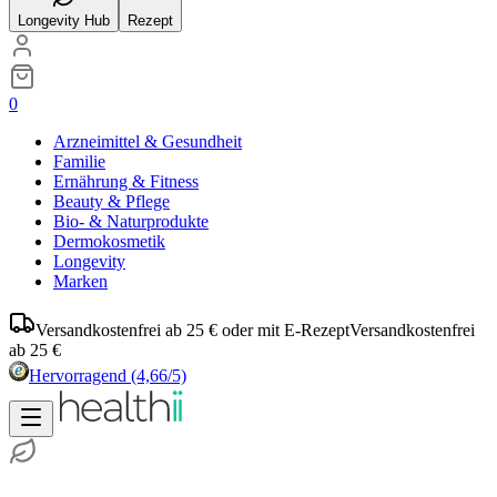
Longevity Hub
Rezept
0
Arzneimittel & Gesundheit
Familie
Ernährung & Fitness
Beauty & Pflege
Bio- & Naturprodukte
Dermokosmetik
Longevity
Marken
Versandkostenfrei ab 25 € oder mit E-Rezept
Versandkostenfrei
ab 25 €
Hervorragend
(4,66/5)