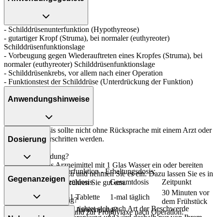
- Schilddrüsenunterfunktion (Hypothyreose)
- gutartiger Kropf (Struma), bei normaler (euthyreoter)
Schilddrüsenfunktionslage
- Vorbeugung gegen Wiederauftreten eines Kropfes (Struma), bei
normaler (euthyreoter) Schilddrüsenfunktionslage
- Schilddrüsenkrebs, vor allem nach einer Operation
- Funktionstest der Schilddrüse (Unterdrückung der Funktion)
Anwendungshinweise
Die Gesamtdosis sollte nicht ohne Rücksprache mit einem Arzt oder
Apotheker überschritten werden.
Dosierung
Art der Anwendung?
Nehmen Sie das Arzneimittel mit 1 Glas Wasser ein oder bereiten
Bei Schilddrüsenunterfunktion - Erhaltungsdosis:
Sie das Arzneimittel zu und nehmen Sie es ein. Dazu lassen Sie es in
Gegenanzeigen
Personenkreis
Einzeldosis
Gesamtdosis
Zeitpunkt
Wasser zerfallen und rühren Sie gut um.
30 Minuten vor
Erwachsene
1/2-1 Tablette
1-mal täglich
Dauer der Anwendung?
dem Frühstück
Die Anwendungsdauer richtet sich nach Art der Beschwerde
Was spricht gegen eine Anwendung?
Bei gutartigem Kropf und zur Prophylaxe nach Operation: