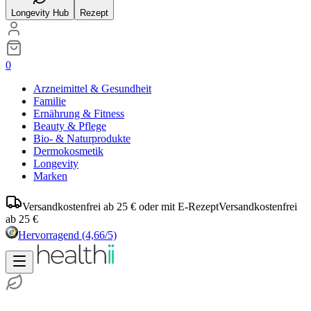
Longevity Hub
Rezept
0
Arzneimittel & Gesundheit
Familie
Ernährung & Fitness
Beauty & Pflege
Bio- & Naturprodukte
Dermokosmetik
Longevity
Marken
Versandkostenfrei ab 25 € oder mit E-Rezept
Versandkostenfrei
ab 25 €
Hervorragend
(4,66/5)