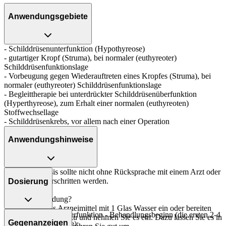
Anwendungsgebiete
- Schilddrüsenunterfunktion (Hypothyreose)
- gutartiger Kropf (Struma), bei normaler (euthyreoter)
Schilddrüsenfunktionslage
- Vorbeugung gegen Wiederauftreten eines Kropfes (Struma), bei
normaler (euthyreoter) Schilddrüsenfunktionslage
- Begleittherapie bei unterdrückter Schilddrüsenüberfunktion
(Hyperthyreose), zum Erhalt einer normalen (euthyreoten)
Stoffwechsellage
- Schilddrüsenkrebs, vor allem nach einer Operation
Anwendungshinweise
Die Gesamtdosis sollte nicht ohne Rücksprache mit einem Arzt oder
Apotheker überschritten werden.
Dosierung
Art der Anwendung?
Nehmen Sie das Arzneimittel mit 1 Glas Wasser ein oder bereiten
Bei Schilddrüsenunterfunktion - Behandlungsbeginn (die ersten 2-4
Sie das Arzneimittel zu und nehmen Sie es ein. Dazu lassen Sie es in
Gegenanzeigen
Wochen der Therapie):