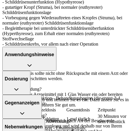
- Schilddrüsenunterfunktion (Hypothyreose)
- gutartiger Kropf (Struma), bei normaler (euthyreoter)
Schilddrüsenfunktionslage
- Vorbeugung gegen Wiederauftreten eines Kropfes (Struma), bei
normaler (euthyreoter) Schilddrüsenfunktionslage
- Begleittherapie bei unterdrückter Schilddrüsenüberfunktion
(Hyperthyreose), zum Erhalt einer normalen (euthyreoten)
Stoffwechsellage
- Schilddrüsenkrebs, vor allem nach einer Operation
Anwendungshinweise
Die Gesamtdosis sollte nicht ohne Rücksprache mit einem Arzt oder
Apotheker überschritten werden.
Dosierung
Art der Anwendung?
Nehmen Sie das Arzneimittel mit 1 Glas Wasser ein oder bereiten
Schilddrüsenunterfunktion - Behandlungsbeginn (die ersten 2-4
Sie das Arzneimittel zu und nehmen Sie es ein. Dazu lassen Sie es in
Gegenanzeigen
Wochen der Therapie):
Wasser zerfallen und rühren Sie gut um.
Personenkreis
Einzeldosis
Gesamtdosis
Zeitpunkt
Dauer der Anwendung?
30 Minuten vor
Erwachsene
1-2 Tabletten
1-mal täglich
Die Anwendungsdauer richtet sich nach Art der Beschwerde
Was spricht gegen eine Anwendung?
dem Frühstück
und/oder Dauer der Erkrankung und wird deshalb nur von Ihrem
Nebenwirkungen
Schilddrüsenunterfunktion - Erhaltungsdosis: