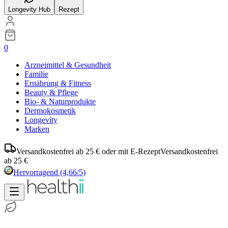
Longevity Hub
Rezept
0
Arzneimittel & Gesundheit
Familie
Ernährung & Fitness
Beauty & Pflege
Bio- & Naturprodukte
Dermokosmetik
Longevity
Marken
Versandkostenfrei ab 25 € oder mit E-Rezept
Versandkostenfrei
ab 25 €
Hervorragend
(4,66/5)