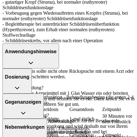
- gutartiger Kropf (Struma), bei normaler (euthyreoter)
Schilddrüsenfunktionslage
- Vorbeugung gegen Wiederauftreten eines Kropfes (Struma), bei
normaler (euthyreoter) Schilddrüsenfunktionslage
- Begleittherapie bei unterdrückter Schilddrüsenüberfunktion
(Hyperthyreose), zum Erhalt einer normalen (euthyreoten)
Stoffwechsellage
- Schilddrüsenkrebs, vor allem nach einer Operation
Anwendungshinweise
Die Gesamtdosis sollte nicht ohne Rücksprache mit einem Arzt oder
Apotheker überschritten werden.
Dosierung
Art der Anwendung?
Nehmen Sie das Arzneimittel mit 1 Glas Wasser ein oder bereiten
Bei Schilddrüsenunterfunktion - Behandlungsbeginn (die ersten 2-4
Sie das Arzneimittel zu und nehmen Sie es ein. Dazu lassen Sie es in
Gegenanzeigen
Wochen der Therapie):
Wasser zerfallen und rühren Sie gut um.
Personenkreis
Einzeldosis
Gesamtdosis
Zeitpunkt
Dauer der Anwendung?
30 Minuten vor
Erwachsene
1/2 Tablette
1-mal täglich
Die Anwendungsdauer richtet sich nach Art der Beschwerde
Was spricht gegen eine Anwendung?
dem Frühstück
und/oder Dauer der Erkrankung und wird deshalb nur von Ihrem
Nebenwirkungen
Schilddrüsenunterfunktion - Erhaltungsdosis:
Arzt bestimmt. Bei Schilddrüsenunterfunktion und bei
- Überempfindlichkeit gegen die Inhaltsstoffe
Personenkreis
Einzeldosis
Gesamtdosis
Zeitpunkt