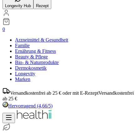
Longevity Hub
Rezept
0
Arzneimittel & Gesundheit
Familie
Ernährung & Fitness
Beauty & Pflege
Bio- & Naturprodukte
Dermokosmetik
Longevity
Marken
Versandkostenfrei ab 25 € oder mit E-Rezept
Versandkostenfrei
ab 25 €
Hervorragend
(4,66/5)