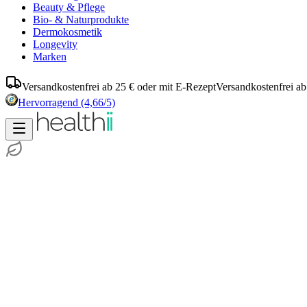
Beauty & Pflege
Bio- & Naturprodukte
Dermokosmetik
Longevity
Marken
Versandkostenfrei ab 25 € oder mit E-Rezept
Versandkostenfrei ab
Hervorragend
(4,66/5)