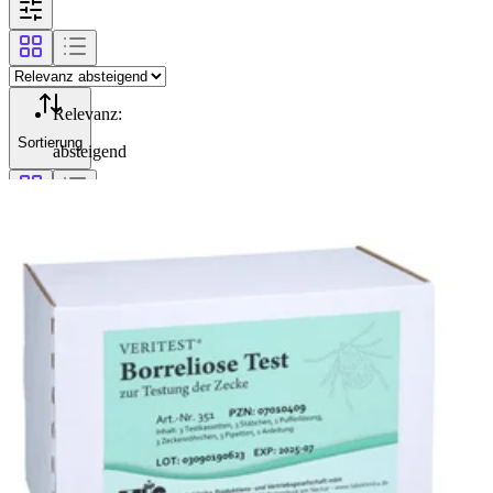
Relevanz
:
Sortierung
absteigend
Filterung