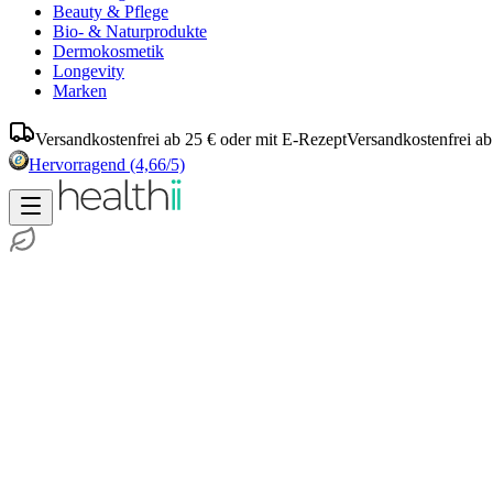
Beauty & Pflege
Bio- & Naturprodukte
Dermokosmetik
Longevity
Marken
Versandkostenfrei ab 25 € oder mit E-Rezept
Versandkostenfrei ab
Hervorragend
(4,66/5)