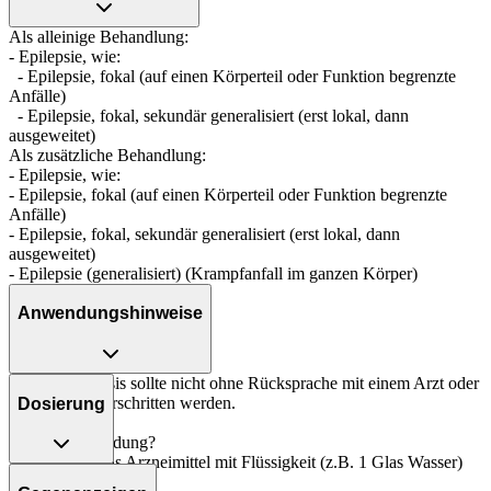
Als alleinige Behandlung:
- Epilepsie, wie:
- Epilepsie, fokal (auf einen Körperteil oder Funktion begrenzte
Anfälle)
- Epilepsie, fokal, sekundär generalisiert (erst lokal, dann
ausgeweitet)
Als zusätzliche Behandlung:
- Epilepsie, wie:
- Epilepsie, fokal (auf einen Körperteil oder Funktion begrenzte
Anfälle)
- Epilepsie, fokal, sekundär generalisiert (erst lokal, dann
ausgeweitet)
- Epilepsie (generalisiert) (Krampfanfall im ganzen Körper)
Anwendungshinweise
Die Gesamtdosis sollte nicht ohne Rücksprache mit einem Arzt oder
Apotheker überschritten werden.
Dosierung
Art der Anwendung?
Nehmen Sie das Arzneimittel mit Flüssigkeit (z.B. 1 Glas Wasser)
Folgebehandlung:
ein.