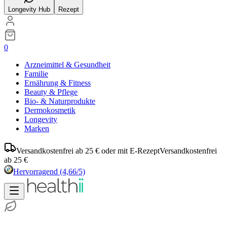
Longevity Hub
Rezept
0
Arzneimittel & Gesundheit
Familie
Ernährung & Fitness
Beauty & Pflege
Bio- & Naturprodukte
Dermokosmetik
Longevity
Marken
Versandkostenfrei ab 25 € oder mit E-Rezept
Versandkostenfrei
ab 25 €
Hervorragend
(4,66/5)