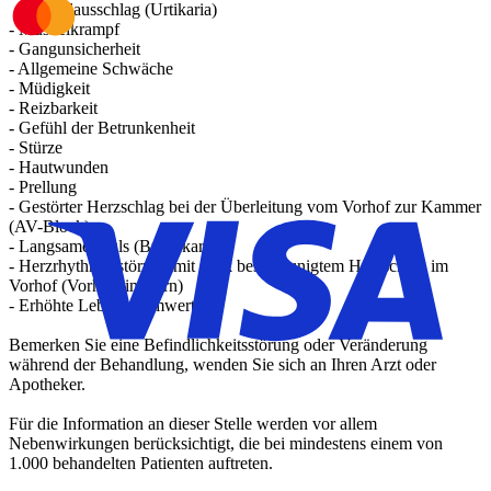
- Nesselausschlag (Urtikaria)
- Muskelkrampf
- Gangunsicherheit
- Allgemeine Schwäche
- Müdigkeit
- Reizbarkeit
- Gefühl der Betrunkenheit
- Stürze
- Hautwunden
- Prellung
- Gestörter Herzschlag bei der Überleitung vom Vorhof zur Kammer
(AV-Block)
- Langsamer Puls (Bradykardie)
- Herzrhythmusstörung mit stark beschleunigtem Herzschlag im
Vorhof (Vorhofflimmern)
- Erhöhte Leberenzymwerte
Bemerken Sie eine Befindlichkeitsstörung oder Veränderung
während der Behandlung, wenden Sie sich an Ihren Arzt oder
Apotheker.
Für die Information an dieser Stelle werden vor allem
Nebenwirkungen berücksichtigt, die bei mindestens einem von
1.000 behandelten Patienten auftreten.