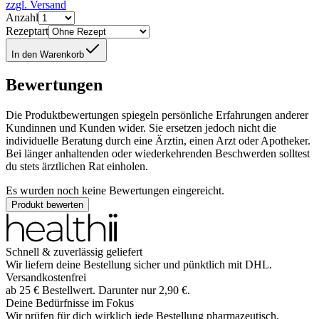
zzgl. Versand
Anzahl
Rezeptart
In den Warenkorb
Bewertungen
Die Produktbewertungen spiegeln persönliche Erfahrungen anderer
Kundinnen und Kunden wider. Sie ersetzen jedoch nicht die
individuelle Beratung durch eine Ärztin, einen Arzt oder Apotheker.
Bei länger anhaltenden oder wiederkehrenden Beschwerden solltest
du stets ärztlichen Rat einholen.
Es wurden noch keine Bewertungen eingereicht.
Produkt bewerten
Schnell & zuverlässig geliefert
Wir liefern deine Bestellung sicher und
pünktlich
mit
DHL
.
Versandkostenfrei
ab
25
€
Bestellwert. Darunter nur
2,90
€
.
Deine Bedürfnisse im Fokus
Wir prüfen für dich wirklich
jede
Bestellung pharmazeutisch.