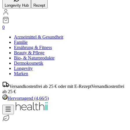
Longevity Hub
Rezept
0
Arzneimittel & Gesundheit
Familie
Ernährung & Fitness
Beauty & Pflege
Bio- & Naturprodukte
Dermokosmetik
Longevity
Marken
Versandkostenfrei ab 25 € oder mit E-Rezept
Versandkostenfrei
ab 25 €
Hervorragend
(4,66/5)