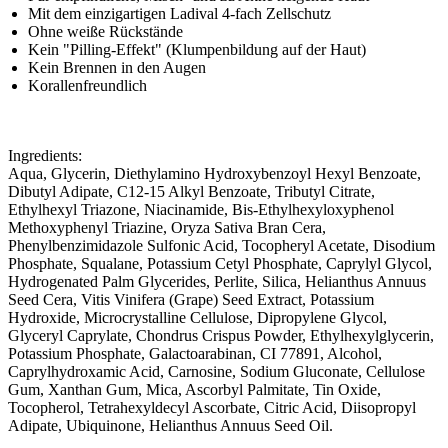
Mit dem einzigartigen Ladival 4-fach Zellschutz
Ohne weiße Rückstände
Kein "Pilling-Effekt" (Klumpenbildung auf der Haut)
Kein Brennen in den Augen
Korallenfreundlich
Ingredients:
Aqua, Glycerin, Diethylamino Hydroxybenzoyl Hexyl Benzoate,
Dibutyl Adipate, C12-15 Alkyl Benzoate, Tributyl Citrate,
Ethylhexyl Triazone, Niacinamide, Bis-Ethylhexyloxyphenol
Methoxyphenyl Triazine, Oryza Sativa Bran Cera,
Phenylbenzimidazole Sulfonic Acid, Tocopheryl Acetate, Disodium
Phosphate, Squalane, Potassium Cetyl Phosphate, Caprylyl Glycol,
Hydrogenated Palm Glycerides, Perlite, Silica, Helianthus Annuus
Seed Cera, Vitis Vinifera (Grape) Seed Extract, Potassium
Hydroxide, Microcrystalline Cellulose, Dipropylene Glycol,
Glyceryl Caprylate, Chondrus Crispus Powder, Ethylhexylglycerin,
Potassium Phosphate, Galactoarabinan, CI 77891, Alcohol,
Caprylhydroxamic Acid, Carnosine, Sodium Gluconate, Cellulose
Gum, Xanthan Gum, Mica, Ascorbyl Palmitate, Tin Oxide,
Tocopherol, Tetrahexyldecyl Ascorbate, Citric Acid, Diisopropyl
Adipate, Ubiquinone, Helianthus Annuus Seed Oil.