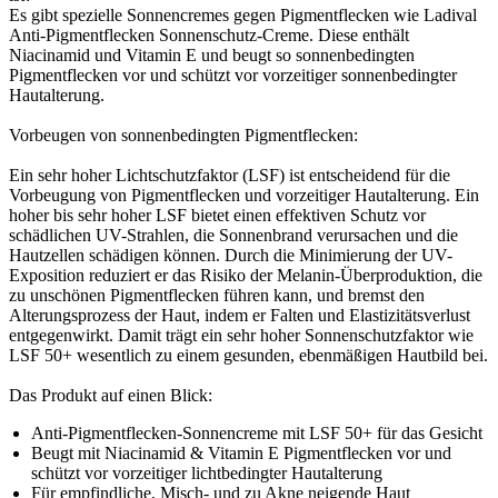
Es gibt spezielle Sonnencremes gegen Pigmentflecken wie Ladival
Anti-Pigmentflecken Sonnenschutz-Creme. Diese enthält
Niacinamid und Vitamin E und beugt so sonnenbedingten
Pigmentflecken vor und schützt vor vorzeitiger sonnenbedingter
Hautalterung.
Vorbeugen von sonnenbedingten Pigmentflecken:
Ein sehr hoher Lichtschutzfaktor (LSF) ist entscheidend für die
Vorbeugung von Pigmentflecken und vorzeitiger Hautalterung. Ein
hoher bis sehr hoher LSF bietet einen effektiven Schutz vor
schädlichen UV-Strahlen, die Sonnenbrand verursachen und die
Hautzellen schädigen können. Durch die Minimierung der UV-
Exposition reduziert er das Risiko der Melanin-Überproduktion, die
zu unschönen Pigmentflecken führen kann, und bremst den
Alterungsprozess der Haut, indem er Falten und Elastizitätsverlust
entgegenwirkt. Damit trägt ein sehr hoher Sonnenschutzfaktor wie
LSF 50+ wesentlich zu einem gesunden, ebenmäßigen Hautbild bei.
Das Produkt auf einen Blick:
Anti-Pigmentflecken-Sonnencreme mit LSF 50+ für das Gesicht
Beugt mit Niacinamid & Vitamin E Pigmentflecken vor und
schützt vor vorzeitiger lichtbedingter Hautalterung
Für empfindliche, Misch- und zu Akne neigende Haut