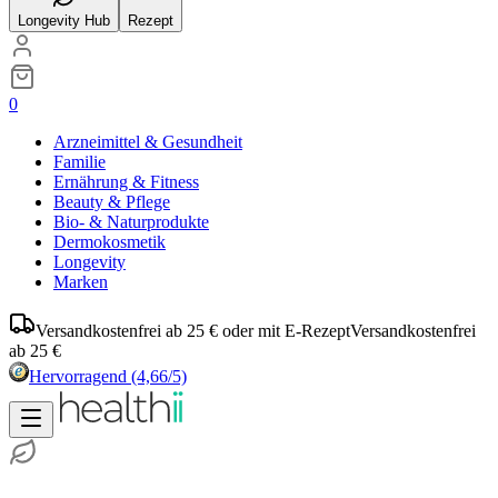
Longevity Hub
Rezept
0
Arzneimittel & Gesundheit
Familie
Ernährung & Fitness
Beauty & Pflege
Bio- & Naturprodukte
Dermokosmetik
Longevity
Marken
Versandkostenfrei ab 25 € oder mit E-Rezept
Versandkostenfrei
ab 25 €
Hervorragend
(4,66/5)