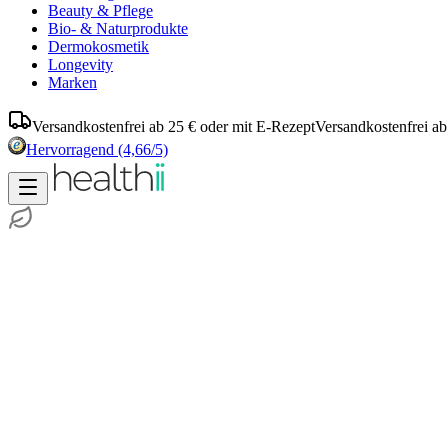
Beauty & Pflege
Bio- & Naturprodukte
Dermokosmetik
Longevity
Marken
Versandkostenfrei ab 25 € oder mit E-Rezept
Versandkostenfrei ab
Hervorragend
(4,66/5)