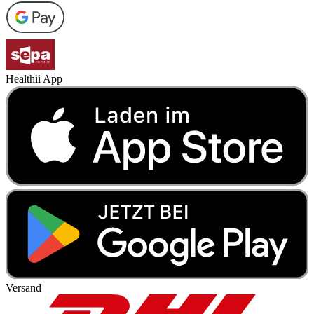
Healthii App
Versand