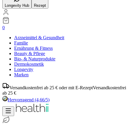
Longevity Hub
Rezept
0
Arzneimittel & Gesundheit
Familie
Ernährung & Fitness
Beauty & Pflege
Bio- & Naturprodukte
Dermokosmetik
Longevity
Marken
Versandkostenfrei ab 25 € oder mit E-Rezept
Versandkostenfrei
ab 25 €
Hervorragend
(4,66/5)