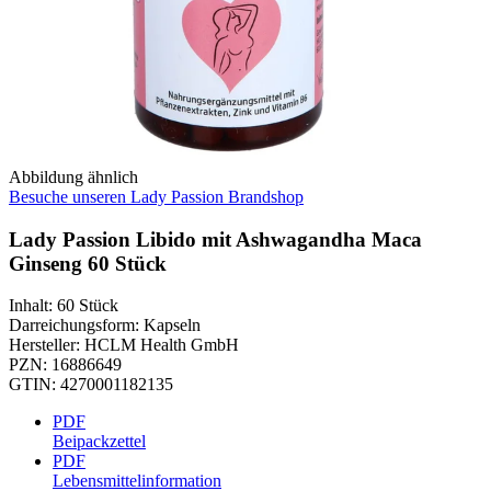
Abbildung ähnlich
Besuche unseren Lady Passion Brandshop
Lady Passion Libido mit Ashwagandha Maca
Ginseng 60 Stück
Inhalt
:
60 Stück
Darreichungsform
:
Kapseln
Hersteller
:
HCLM Health GmbH
PZN
:
16886649
GTIN
:
4270001182135
PDF
Beipackzettel
PDF
Lebensmittelinformation