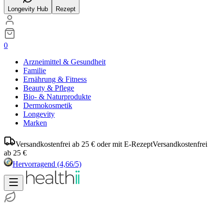
Longevity Hub
Rezept
0
Arzneimittel & Gesundheit
Familie
Ernährung & Fitness
Beauty & Pflege
Bio- & Naturprodukte
Dermokosmetik
Longevity
Marken
Versandkostenfrei ab 25 € oder mit E-Rezept
Versandkostenfrei
ab 25 €
Hervorragend
(4,66/5)