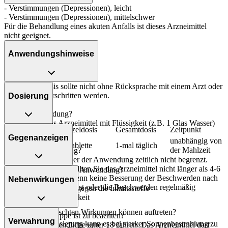
- Verstimmungen (Depressionen), leicht
- Verstimmungen (Depressionen), mittelschwer
Für die Behandlung eines akuten Anfalls ist dieses Arzneimittel
nicht geeignet.
Anwendungshinweise
Die Gesamtdosis sollte nicht ohne Rücksprache mit einem Arzt oder
Apotheker überschritten werden.
Dosierung
Art der Anwendung?
Nehmen Sie das Arzneimittel mit Flüssigkeit (z.B. 1 Glas Wasser)
Personenkreis
Einzeldosis
Gesamtdosis
Zeitpunkt
ein.
Gegenanzeigen
unabhängig von
Erwachsene
1 Tablette
1-mal täglich
der Mahlzeit
Dauer der Anwendung?
Prinzipiell ist die Dauer der Anwendung zeitlich nicht begrenzt.
Ohne ärztlichen Rat sollten Sie das Arzneimittel nicht länger als 4-6
Was spricht gegen eine Anwendung?
Wochen anwenden, wenn keine Besserung der Beschwerden nach
Nebenwirkungen
dieser Zeit eingetreten ist oder die Beschwerden regelmäßig
- Überempfindlichkeit gegen die Inhaltsstoffe
wiederkehren.
- Lichtüberempfindlichkeit
Welche unerwünschten Wirkungen können auftreten?
Überdosierung?
Welche Altersgruppe ist zu beachten?
Verwahrung
Bei einer Überdosierung kann es bei starker Sonnenbestrahlung zu
- Kinder und Jugendliche unter 18 Jahren: Das Arzneimittel darf