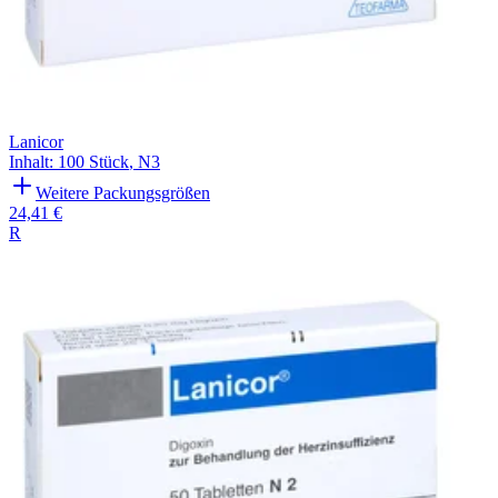
Lanicor
Inhalt
:
100 Stück
,
N3
Weitere Packungsgrößen
24,41 €
R