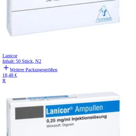
Lanicor
Inhalt
:
50 Stück
,
N2
Weitere Packungsgrößen
18,48 €
R