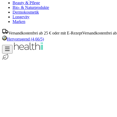
Beauty & Pflege
Bio- & Naturprodukte
Dermokosmetik
Longevity
Marken
Versandkostenfrei ab 25 € oder mit E-Rezept
Versandkostenfrei ab
Hervorragend
(4,66/5)