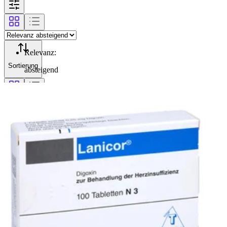
Relevanz
:
Sortierung
absteigend
Filterung