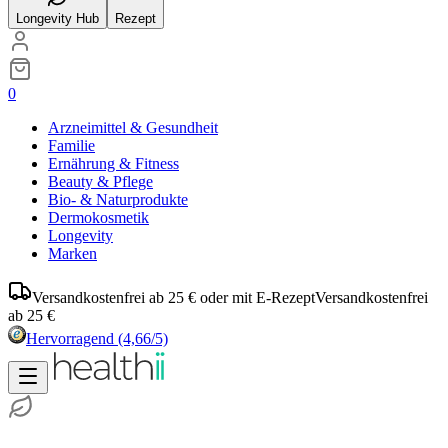
Longevity Hub
Rezept
0
Arzneimittel & Gesundheit
Familie
Ernährung & Fitness
Beauty & Pflege
Bio- & Naturprodukte
Dermokosmetik
Longevity
Marken
Versandkostenfrei ab 25 € oder mit E-Rezept
Versandkostenfrei
ab 25 €
Hervorragend
(4,66/5)