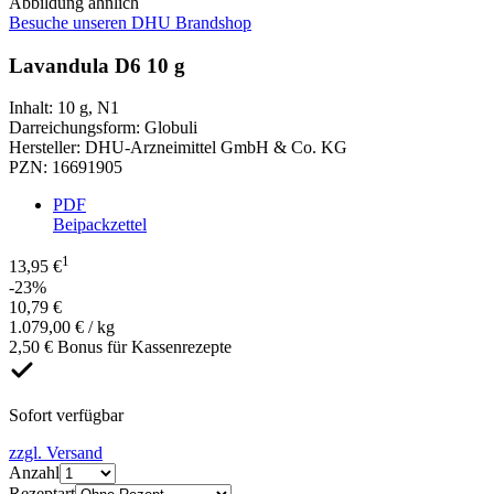
Abbildung ähnlich
Besuche unseren DHU Brandshop
Lavandula D6 10 g
Inhalt
:
10 g
,
N1
Darreichungsform
:
Globuli
Hersteller
:
DHU-Arzneimittel GmbH & Co. KG
PZN
:
16691905
PDF
Beipackzettel
1
13,95 €
-23%
10,79 €
1.079,00 € / kg
2,50 € Bonus für Kassenrezepte
Sofort verfügbar
zzgl. Versand
Anzahl
Rezeptart