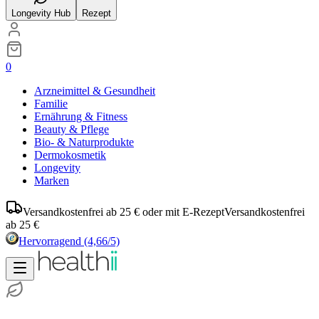
Longevity Hub
Rezept
0
Arzneimittel & Gesundheit
Familie
Ernährung & Fitness
Beauty & Pflege
Bio- & Naturprodukte
Dermokosmetik
Longevity
Marken
Versandkostenfrei ab 25 € oder mit E-Rezept
Versandkostenfrei
ab 25 €
Hervorragend
(4,66/5)