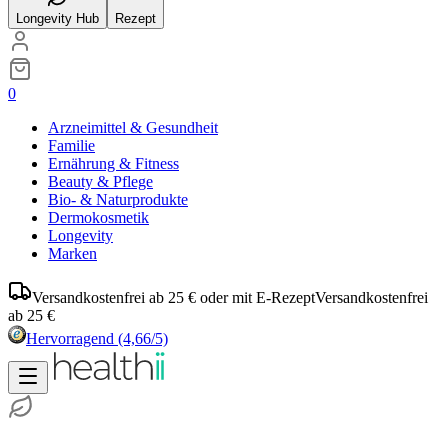
Longevity Hub
Rezept
0
Arzneimittel & Gesundheit
Familie
Ernährung & Fitness
Beauty & Pflege
Bio- & Naturprodukte
Dermokosmetik
Longevity
Marken
Versandkostenfrei ab 25 € oder mit E-Rezept
Versandkostenfrei
ab 25 €
Hervorragend
(4,66/5)