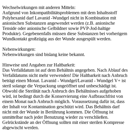
Wechselwirkungen mit anderen Mitteln:
Aufgrund von Inkompatibilitätsproblemen mit dem Inhaltsstoff
Polyhexanid darf Lavanid -Wundgel nicht in Kombination mit
anionischen Substanzen angewendet werden (z.B. anionische
Tenside oder anionische Gelbildner sowie PVP-Jod-haltige
Produkte). Gegebenenfalls müssen diese Substanzen bei vorherigem
Wundkontakt großzügig aus der Wunde ausgespült werden.
Nebenwirkungen:
Nebenwirkungen sind bislang keine bekannt.
Hinweise und Angaben zur Haltbarkeit:
Das Verfalldatum ist auf dem Behältnis angegeben. Nach Ablauf des
Verfalldatums nicht mehr verwenden! Die Haltbarkeit nach Anbruch
beträgt einen Monat. Lavanid - Wundgel/Lavanid - Wundgel V+ ist
steril solange die Verpackung ungeöffnet und unbeschädigt ist.
Obwohl die Sterilität nach Anbruch des Behältnisses aufgehoben
wird, ist bedingt durch die Konservierung eine Aufbrauchfrist von
einem Monat nach Anbruch möglich. Voraussetzung dafür ist, dass
der Inhalt vor Kontamination geschützt wird. Das Behältnis darf
nicht mit der Wunde in Berührung kommen. Die Öffnung ist
unmittelbar nach jeder Benutzung wieder zu verschließen.
Gelrückstände an der Öffnung sollten mit einer sterilen Kompresse
abgewischt werden.