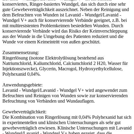
konserviertes, Ringer-basiertes Wundgel, das sich durch eine sehr
gute Gewebeverträglichkeit auszeichnet. Neben der Reinigung und
dem Befeuchten von Wunden ist Lavanid - Wundgel/Lavanid -
Wundgel V+ auch für konservierende Verbände geeignet, z.B. bei
mit multiresistenten Problemkeimen besiedelten Wunden. Durch
konservierende Verbände wird das Risiko der Keimverschleppung
aus der Wunde in die Umgebung des Patienten reduziert und die
Wunde vor einem Keimeintritt von außen geschützt.
Zusammensetzung:
Ringerlösung (isotone Elektrolytlösung bestehend aus
Natriumchlorid, Kaliumchlorid, Calciumchlorid 2 H20, Wasser für
Injektionszwecke), Glycerin, Macrogol, Hydroxyethylcellulose,
Polyhexanid 0,04%.
Anwendungsgebiete:
Lavanid - Wundgel/Lavanid - Wundgel V+ wird angewendet zum
Befeuchten und Reinigen von Wunden sowie zur konservierenden
Befeuchtung von Verbänden und Wundauflagen.
Gewebeverträglichkeit:
Die Kombination von Ringerlösung mit 0,04% Polyhexanid hat sich
in experimentellen und klinischen Untersuchungen als sehr gut
gewebeverträglich erwiesen. Klinische Untersuchungen mit Lavanid
- Wundgel/Lavanid - Wundgel V+ haben gezeigt, dass die