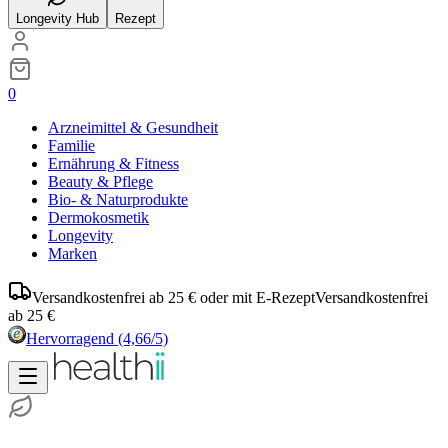
Longevity Hub
Rezept
0
Arzneimittel & Gesundheit
Familie
Ernährung & Fitness
Beauty & Pflege
Bio- & Naturprodukte
Dermokosmetik
Longevity
Marken
Versandkostenfrei ab 25 € oder mit E-Rezept
Versandkostenfrei
ab 25 €
Hervorragend
(4,66/5)