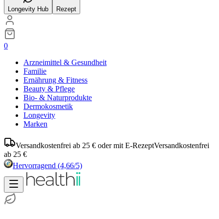
Longevity Hub
Rezept
0
Arzneimittel & Gesundheit
Familie
Ernährung & Fitness
Beauty & Pflege
Bio- & Naturprodukte
Dermokosmetik
Longevity
Marken
Versandkostenfrei ab 25 € oder mit E-Rezept
Versandkostenfrei
ab 25 €
Hervorragend
(4,66/5)