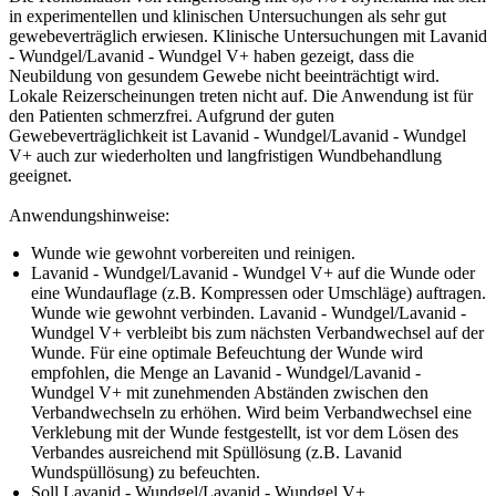
in experimentellen und klinischen Untersuchungen als sehr gut
gewebeverträglich erwiesen. Klinische Untersuchungen mit Lavanid
- Wundgel/Lavanid - Wundgel V+ haben gezeigt, dass die
Neubildung von gesundem Gewebe nicht beeinträchtigt wird.
Lokale Reizerscheinungen treten nicht auf. Die Anwendung ist für
den Patienten schmerzfrei. Aufgrund der guten
Gewebeverträglichkeit ist Lavanid - Wundgel/Lavanid - Wundgel
V+ auch zur wiederholten und langfristigen Wundbehandlung
geeignet.
Anwendungshinweise:
Wunde wie gewohnt vorbereiten und reinigen.
Lavanid - Wundgel/Lavanid - Wundgel V+ auf die Wunde oder
eine Wundauflage (z.B. Kompressen oder Umschläge) auftragen.
Wunde wie gewohnt verbinden. Lavanid - Wundgel/Lavanid -
Wundgel V+ verbleibt bis zum nächsten Verbandwechsel auf der
Wunde. Für eine optimale Befeuchtung der Wunde wird
empfohlen, die Menge an Lavanid - Wundgel/Lavanid -
Wundgel V+ mit zunehmenden Abständen zwischen den
Verbandwechseln zu erhöhen. Wird beim Verbandwechsel eine
Verklebung mit der Wunde festgestellt, ist vor dem Lösen des
Verbandes ausreichend mit Spüllösung (z.B. Lavanid
Wundspüllösung) zu befeuchten.
Soll Lavanid - Wundgel/Lavanid - Wundgel V+