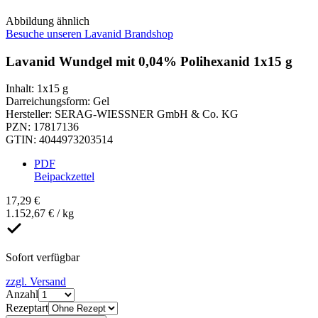
Abbildung ähnlich
Besuche unseren Lavanid Brandshop
Lavanid Wundgel mit 0,04% Polihexanid 1x15 g
Inhalt
:
1x15 g
Darreichungsform
:
Gel
Hersteller
:
SERAG-WIESSNER GmbH & Co. KG
PZN
:
17817136
GTIN
:
4044973203514
PDF
Beipackzettel
17,29 €
1.152,67 € / kg
Sofort verfügbar
zzgl. Versand
Anzahl
Rezeptart