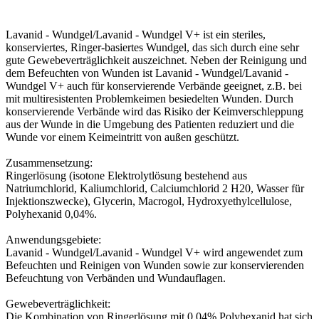
Lavanid - Wundgel/Lavanid - Wundgel V+ ist ein steriles,
konserviertes, Ringer-basiertes Wundgel, das sich durch eine sehr
gute Gewebeverträglichkeit auszeichnet. Neben der Reinigung und
dem Befeuchten von Wunden ist Lavanid - Wundgel/Lavanid -
Wundgel V+ auch für konservierende Verbände geeignet, z.B. bei
mit multiresistenten Problemkeimen besiedelten Wunden. Durch
konservierende Verbände wird das Risiko der Keimverschleppung
aus der Wunde in die Umgebung des Patienten reduziert und die
Wunde vor einem Keimeintritt von außen geschützt.
Zusammensetzung:
Ringerlösung (isotone Elektrolytlösung bestehend aus
Natriumchlorid, Kaliumchlorid, Calciumchlorid 2 H20, Wasser für
Injektionszwecke), Glycerin, Macrogol, Hydroxyethylcellulose,
Polyhexanid 0,04%.
Anwendungsgebiete:
Lavanid - Wundgel/Lavanid - Wundgel V+ wird angewendet zum
Befeuchten und Reinigen von Wunden sowie zur konservierenden
Befeuchtung von Verbänden und Wundauflagen.
Gewebeverträglichkeit:
Die Kombination von Ringerlösung mit 0,04% Polyhexanid hat sich