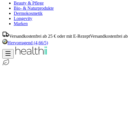
Beauty & Pflege
Bio- & Naturprodukte
Dermokosmetik
Longevity
Marken
Versandkostenfrei ab 25 € oder mit E-Rezept
Versandkostenfrei ab
Hervorragend
(4,66/5)