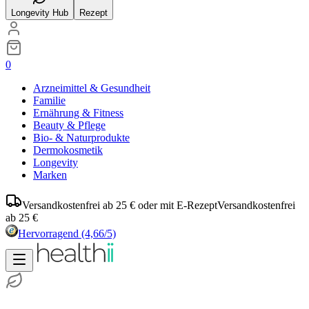
Longevity Hub
Rezept
0
Arzneimittel & Gesundheit
Familie
Ernährung & Fitness
Beauty & Pflege
Bio- & Naturprodukte
Dermokosmetik
Longevity
Marken
Versandkostenfrei ab 25 € oder mit E-Rezept
Versandkostenfrei
ab 25 €
Hervorragend
(4,66/5)