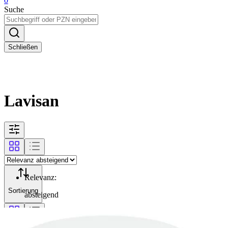
0
Suche
Schließen
Lavisan
Relevanz
:
Sortierung
absteigend