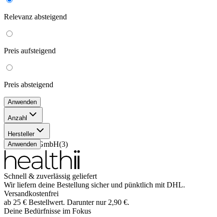
Relevanz
absteigend
Preis
aufsteigend
Preis
absteigend
Anwenden
Anzahl
50 ml
(
2
)
Hersteller
30 ml
(
1
)
Sanelle GmbH
(
3
)
Anwenden
Schnell & zuverlässig geliefert
Wir liefern deine Bestellung sicher und
pünktlich
mit
DHL
.
Versandkostenfrei
ab
25
€
Bestellwert. Darunter nur
2,90
€
.
Deine Bedürfnisse im Fokus