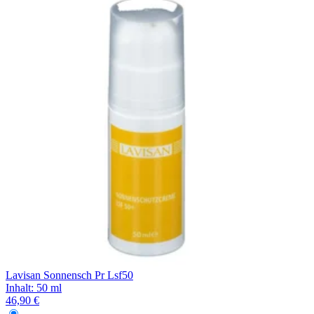
Lavisan Sonnensch Pr Lsf50
Inhalt
:
50 ml
46,90 €