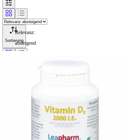
Relevanz
:
Sortierung
absteigend
Filterung