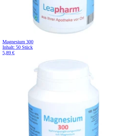
Magnesium 300
Inhalt
:
50 Stück
5,89 €