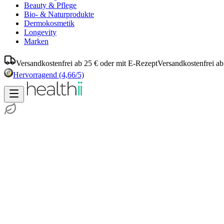
Beauty & Pflege
Bio- & Naturprodukte
Dermokosmetik
Longevity
Marken
Versandkostenfrei ab 25 € oder mit E-Rezept
Versandkostenfrei ab
Hervorragend
(4,66/5)