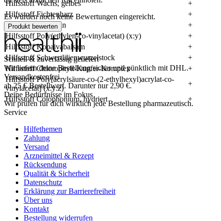
Hilfsstoff Wachs, gelbes
+
Hilfsstoff Fichtenharz
+
Es wurden noch keine Bewertungen eingereicht.
Hilfsstoff Terpentin
+
Produkt bewerten
Hilfsstoff Poly(ethylen-
co
-vinylacetat) (x:y)
+
Hilfsstoff Kopaivabalsam
+
Hilfsstoff Schwertlilienwurzelstock
+
Schnell & zuverlässig geliefert
Wir liefern deine Bestellung sicher und
pünktlich
mit
DHL
.
Hilfsstoff Chlorophyll-Kupfer-Komplex
+
Versandkostenfrei
Hilfsstoff Poly[acrylsäure-
co
-(2-ethylhexyl)acrylat-
co
-
+
ab
25
€
Bestellwert. Darunter nur
2,90
€
.
vinylacetat] (x:y:z)
Deine Bedürfnisse im Fokus
Hilfsstoff Colophonium, hydriert
+
Wir prüfen für dich wirklich
jede
Bestellung pharmazeutisch.
Service
Hilfethemen
Zahlung
Versand
Arzneimittel & Rezept
Rücksendung
Qualität & Sicherheit
Datenschutz
Erklärung zur Barrierefreiheit
Über uns
Kontakt
Bestellung widerrufen