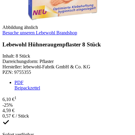
Abbildung ähnlich
Besuche unseren Lebewohl Brandshop
Lebewohl Hühneraugenpflaster 8 Stück
Inhalt
:
8 Stück
Darreichungsform
:
Pflaster
Hersteller
:
lebewohl-Fabrik GmbH & Co. KG
PZN
:
9755355
PDF
Beipackzettel
1
6,10 €
-25%
4,59 €
0,57 € / Stück
Sofort verfügbar