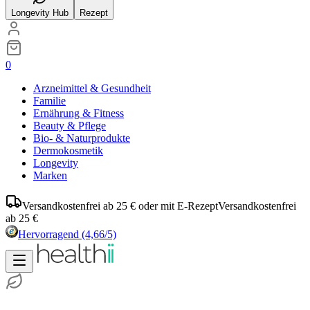
Longevity Hub
Rezept
0
Arzneimittel & Gesundheit
Familie
Ernährung & Fitness
Beauty & Pflege
Bio- & Naturprodukte
Dermokosmetik
Longevity
Marken
Versandkostenfrei ab 25 € oder mit E-Rezept
Versandkostenfrei
ab 25 €
Hervorragend
(4,66/5)