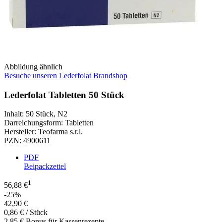
Abbildung ähnlich
Besuche unseren Lederfolat Brandshop
Lederfolat Tabletten 50 Stück
Inhalt
:
50 Stück
,
N2
Darreichungsform
:
Tabletten
Hersteller
:
Teofarma s.r.l.
PZN
:
4900611
PDF
Beipackzettel
1
56,88 €
-25%
42,90 €
0,86 € / Stück
2,85 € Bonus für Kassenrezepte