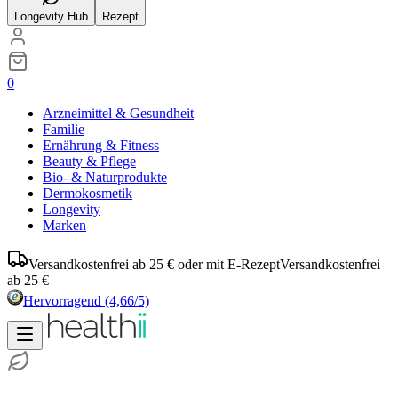
Longevity Hub
Rezept
0
Arzneimittel & Gesundheit
Familie
Ernährung & Fitness
Beauty & Pflege
Bio- & Naturprodukte
Dermokosmetik
Longevity
Marken
Versandkostenfrei ab 25 € oder mit E-Rezept
Versandkostenfrei
ab 25 €
Hervorragend
(4,66/5)