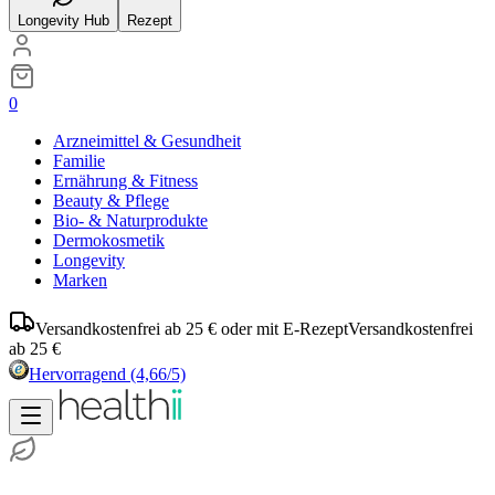
Longevity Hub
Rezept
0
Arzneimittel & Gesundheit
Familie
Ernährung & Fitness
Beauty & Pflege
Bio- & Naturprodukte
Dermokosmetik
Longevity
Marken
Versandkostenfrei ab 25 € oder mit E-Rezept
Versandkostenfrei
ab 25 €
Hervorragend
(4,66/5)