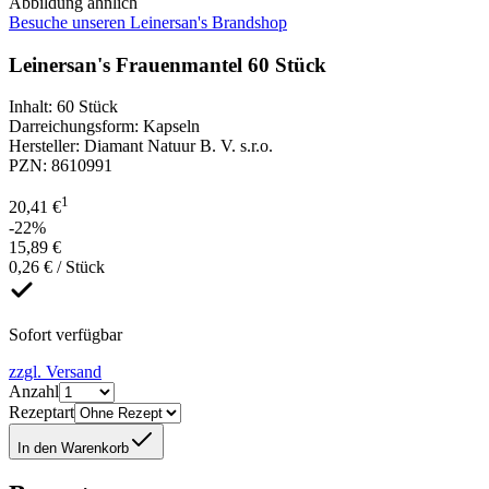
Abbildung ähnlich
Besuche unseren Leinersan's Brandshop
Leinersan's Frauenmantel 60 Stück
Inhalt
:
60 Stück
Darreichungsform
:
Kapseln
Hersteller
:
Diamant Natuur B. V. s.r.o.
PZN
:
8610991
1
20,41 €
-22%
15,89 €
0,26 € / Stück
Sofort verfügbar
zzgl. Versand
Anzahl
Rezeptart
In den Warenkorb