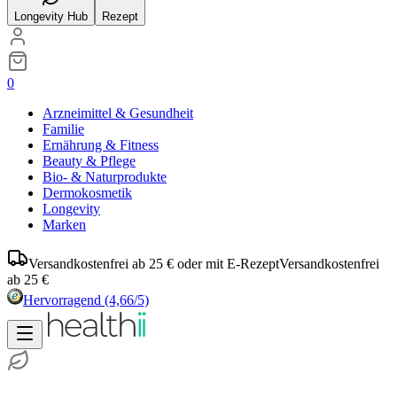
Longevity Hub
Rezept
0
Arzneimittel & Gesundheit
Familie
Ernährung & Fitness
Beauty & Pflege
Bio- & Naturprodukte
Dermokosmetik
Longevity
Marken
Versandkostenfrei ab 25 € oder mit E-Rezept
Versandkostenfrei
ab 25 €
Hervorragend
(4,66/5)