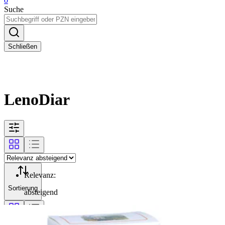
0
Suche
Schließen
LenoDiar
Relevanz
:
Sortierung
absteigend