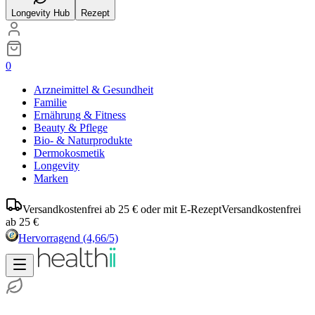
Longevity Hub
Rezept
0
Arzneimittel & Gesundheit
Familie
Ernährung & Fitness
Beauty & Pflege
Bio- & Naturprodukte
Dermokosmetik
Longevity
Marken
Versandkostenfrei ab 25 € oder mit E-Rezept
Versandkostenfrei
ab 25 €
Hervorragend
(4,66/5)