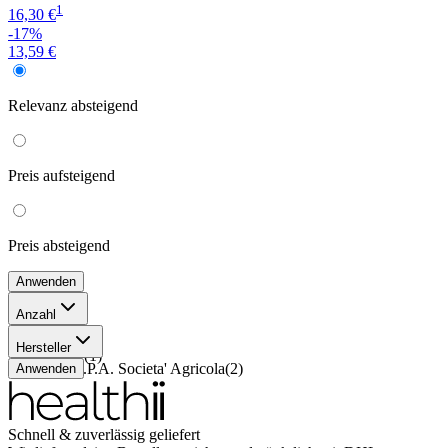
1
16,30 €
-17%
13,59 €
Relevanz
absteigend
Preis
aufsteigend
Preis
absteigend
Anwenden
Anzahl
12 Stück
(
1
)
Hersteller
20 Stück
(
1
)
Aboca S.P.A. Societa' Agricola
(
2
)
Anwenden
Schnell & zuverlässig geliefert