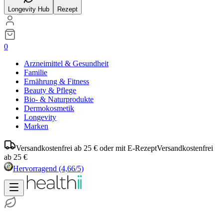
Longevity Hub
Rezept
0
Arzneimittel & Gesundheit
Familie
Ernährung & Fitness
Beauty & Pflege
Bio- & Naturprodukte
Dermokosmetik
Longevity
Marken
Versandkostenfrei ab 25 € oder mit E-Rezept
Versandkostenfrei
ab 25 €
Hervorragend
(4,66/5)