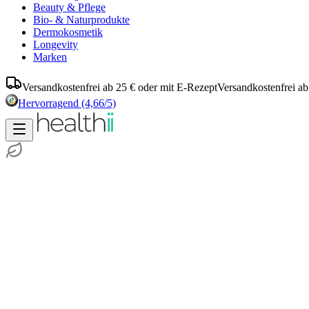
Beauty & Pflege
Bio- & Naturprodukte
Dermokosmetik
Longevity
Marken
Versandkostenfrei ab 25 € oder mit E-Rezept
Versandkostenfrei ab
Hervorragend
(4,66/5)