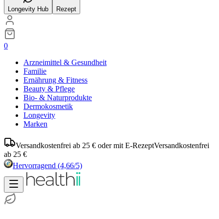
Longevity Hub
Rezept
0
Arzneimittel & Gesundheit
Familie
Ernährung & Fitness
Beauty & Pflege
Bio- & Naturprodukte
Dermokosmetik
Longevity
Marken
Versandkostenfrei ab 25 € oder mit E-Rezept
Versandkostenfrei
ab 25 €
Hervorragend
(4,66/5)