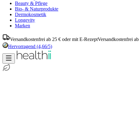
Beauty & Pflege
Bio- & Naturprodukte
Dermokosmetik
Longevity
Marken
Versandkostenfrei ab 25 € oder mit E-Rezept
Versandkostenfrei ab
Hervorragend
(4,66/5)