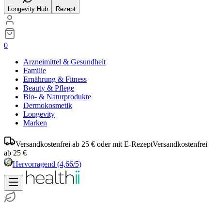
Longevity Hub
Rezept
0
Arzneimittel & Gesundheit
Familie
Ernährung & Fitness
Beauty & Pflege
Bio- & Naturprodukte
Dermokosmetik
Longevity
Marken
Versandkostenfrei ab 25 € oder mit E-Rezept
Versandkostenfrei
ab 25 €
Hervorragend
(4,66/5)