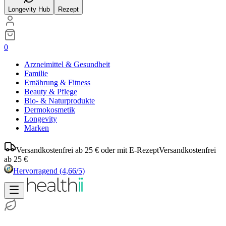
Longevity Hub
Rezept
0
Arzneimittel & Gesundheit
Familie
Ernährung & Fitness
Beauty & Pflege
Bio- & Naturprodukte
Dermokosmetik
Longevity
Marken
Versandkostenfrei ab 25 € oder mit E-Rezept
Versandkostenfrei
ab 25 €
Hervorragend
(4,66/5)