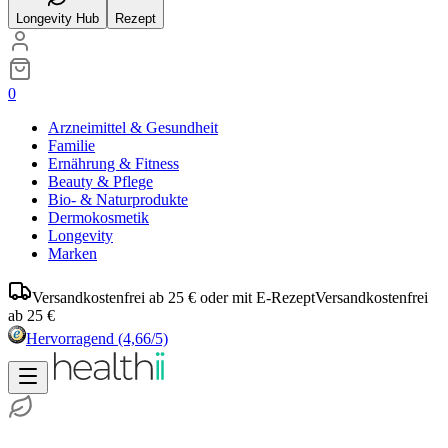
Longevity Hub
Rezept
0
Arzneimittel & Gesundheit
Familie
Ernährung & Fitness
Beauty & Pflege
Bio- & Naturprodukte
Dermokosmetik
Longevity
Marken
Versandkostenfrei ab 25 € oder mit E-Rezept
Versandkostenfrei
ab 25 €
Hervorragend
(4,66/5)