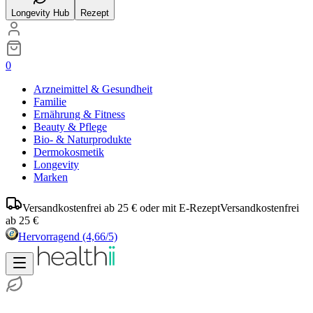
Longevity Hub
Rezept
0
Arzneimittel & Gesundheit
Familie
Ernährung & Fitness
Beauty & Pflege
Bio- & Naturprodukte
Dermokosmetik
Longevity
Marken
Versandkostenfrei ab 25 € oder mit E-Rezept
Versandkostenfrei
ab 25 €
Hervorragend
(4,66/5)