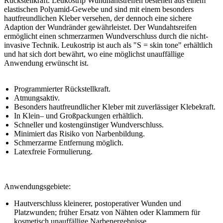
Rückstellkraft. Leukostrip Wundnahtstreifen bestehen aus einem
elastischen Polyamid-Gewebe und sind mit einem besonders
hautfreundlichen Kleber versehen, der dennoch eine sichere
Adaption der Wundränder gewährleistet. Der Wundahtsreifen
ermöglicht einen schmerzarmen Wundverschluss durch die nicht-
invasive Technik. Leukostrip ist auch als "S = skin tone" erhältlich
und hat sich dort bewährt, wo eine möglichst unauffällige
Anwendung erwünscht ist.
Programmierter Rückstellkraft.
Atmungsaktiv.
Besonders hautfreundlicher Kleber mit zuverlässiger Klebekraft.
In Klein– und Großpackungen erhältlich.
Schneller und kostengünstiger Wundverschluss.
Minimiert das Risiko von Narbenbildung.
Schmerzarme Entfernung möglich.
Latexfreie Formulierung.
Anwendungsgebiete:
Hautverschluss kleinerer, postoperativer Wunden und
Platzwunden; früher Ersatz von Nähten oder Klammern für
kosmetisch unauffällige Narbenergebnisse.