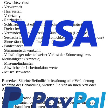
- Gewichtsverlust
- Verwirrtheit
- Haarausfall
- Verletzung
- Reizbarkeit
- Schläfrigkeit mit erhöhter Reizschwelle (Lethargie)
- Drehschwindel
- Verminderte Zahl an weißen Blutkörperchen (Leukopenie)
- Seelische Erkrankung mit Persönlichkeitsveränderung (Psychose)
- Sinnestäuschung (Halluzination)
- Panikattacke
- Stimmungsschwankung
- Vollständiger oder teilweiser Verlust der Erinnerung bzw.
Merkfähigkeit (Amnesie)
- Missempfindungen
- Abweichende Leberfunktionswerte
- Muskelschwäche
Bemerken Sie eine Befindlichkeitsstörung oder Veränderung
während der Behandlung, wenden Sie sich an Ihren Arzt oder
Apotheker.
Für die Information an dieser Stelle werden vor allem
Nebenwirkungen berücksichtigt, die bei mindestens einem von
1.000 behandelten Patienten auftreten.