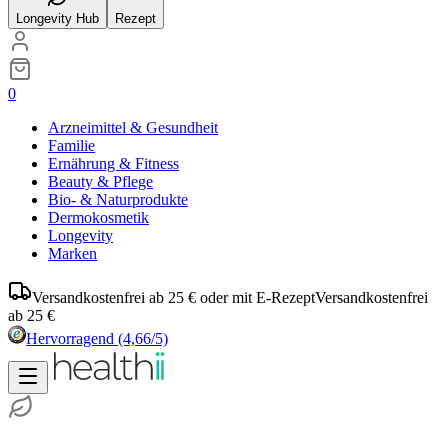
Longevity Hub
Rezept
0
Arzneimittel & Gesundheit
Familie
Ernährung & Fitness
Beauty & Pflege
Bio- & Naturprodukte
Dermokosmetik
Longevity
Marken
Versandkostenfrei ab 25 € oder mit E-Rezept
Versandkostenfrei
ab 25 €
Hervorragend
(4,66/5)