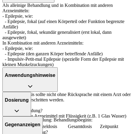
Als alleinige Behandlung und in Kombination mit anderen
Arzneimitteln:
- Epilepsie, wie:
- Epilepsie, fokal (auf einen Körperteil oder Funktion begrenzte
Anfälle)
- Epilepsie, fokal, sekundär generalisiert (erst lokal, dann
ausgeweitet)
In Kombination mit anderen Arzneimitteln:
- Epilepsie, wie:
- Epilepsie (den ganzen Körper betreffende Anfälle)
- Impulsiv-Petit-mal Epilepsie (spezielle Form der Epilepsie mit
kleinen Muskelzuckungen)
Anwendungshinweise
Die Gesamtdosis sollte nicht ohne Rücksprache mit einem Arzt oder
Apotheker überschritten werden.
Dosierung
Art der Anwendung?
Nehmen Sie das Arzneimittel mit Flüssigkeit (z.B. 1 Glas Wasser)
Als alleinige Behandlung: Behandlungsbeginn:
ein.
Gegenanzeigen
Personenkreis
Einzeldosis
Gesamtdosis
Zeitpunkt
Dauer der Anwendung?
Jugendliche ab