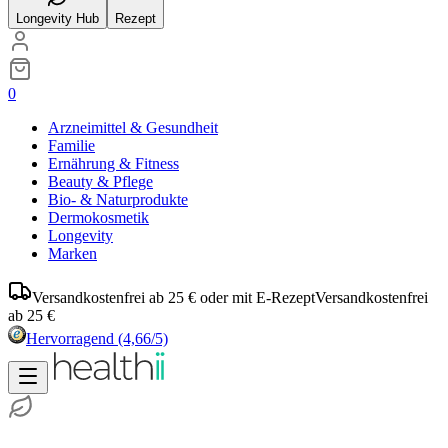
Longevity Hub
Rezept
0
Arzneimittel & Gesundheit
Familie
Ernährung & Fitness
Beauty & Pflege
Bio- & Naturprodukte
Dermokosmetik
Longevity
Marken
Versandkostenfrei ab 25 € oder mit E-Rezept
Versandkostenfrei
ab 25 €
Hervorragend
(4,66/5)