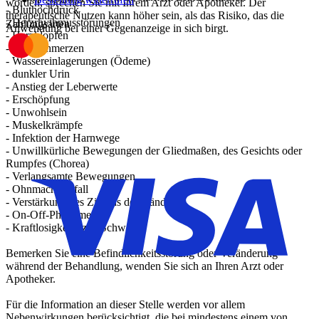
worden, sprechen Sie mit Ihrem Arzt oder Apotheker. Der
- Bluthochdruck
therapeutische Nutzen kann höher sein, als das Risiko, das die
- Herzrhythmusstörungen
Zahlungsarten
Anwendung bei einer Gegenanzeige in sich birgt.
- Herzklopfen
- Brustschmerzen
- Wassereinlagerungen (Ödeme)
- dunkler Urin
- Anstieg der Leberwerte
- Erschöpfung
- Unwohlsein
- Muskelkrämpfe
- Infektion der Harnwege
- Unwillkürliche Bewegungen der Gliedmaßen, des Gesichts oder
Rumpfes (Chorea)
- Verlangsamte Bewegungen
- Ohnmachtsanfall
- Verstärkung des Zitterns der Hände
- On-Off-Phänomen
- Kraftlosigkeit bzw. Schwäche
Bemerken Sie eine Befindlichkeitsstörung oder Veränderung
während der Behandlung, wenden Sie sich an Ihren Arzt oder
Apotheker.
Für die Information an dieser Stelle werden vor allem
Nebenwirkungen berücksichtigt, die bei mindestens einem von