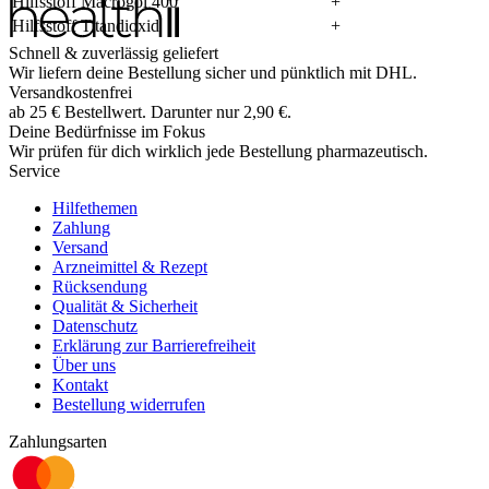
Hilfsstoff Macrogol 400
+
Hilfsstoff Titandioxid
+
Schnell & zuverlässig geliefert
Wir liefern deine Bestellung sicher und
pünktlich
mit
DHL
.
Versandkostenfrei
ab
25
€
Bestellwert. Darunter nur
2,90
€
.
Deine Bedürfnisse im Fokus
Wir prüfen für dich wirklich
jede
Bestellung pharmazeutisch.
Service
Hilfethemen
Zahlung
Versand
Arzneimittel & Rezept
Rücksendung
Qualität & Sicherheit
Datenschutz
Erklärung zur Barrierefreiheit
Über uns
Kontakt
Bestellung widerrufen
Zahlungsarten