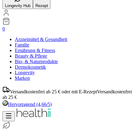
Longevity Hub
Rezept
0
Arzneimittel & Gesundheit
Familie
Ernährung & Fitness
Beauty & Pflege
Bio- & Naturprodukte
Dermokosmetik
Longevity
Marken
Versandkostenfrei ab 25 € oder mit E-Rezept
Versandkostenfrei
ab 25 €
Hervorragend
(4,66/5)