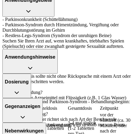
Anwendungsgebiete
- Parkinsonkrankheit (Schüttellähmung)
- Parkinson-Syndrom durch Hirnentzündung, Vergiftung oder
Durchblutungsstörung im Gehirn
- Restless-Legs-Syndrom (Syndrom der unruhigen Beine)
Suchen Sie Ihren Arzt auf, wenn krankhaftes, triebhaftes Spielen
(Spielsucht) oder eine zwanghaft gesteigerte Sexualität auftreten.
Anwendungshinweise
Die Gesamtdosis sollte nicht ohne Rücksprache mit einem Arzt oder
Apotheker überschritten werden.
Dosierung
Art der Anwendung?
Nehmen Sie das Arzneimittel mit Flüssigkeit (z.B. 1 Glas Wasser)
Parkinsonkrankheit und Parkinson-Syndrom - Behandlungsbeginn:
ein.
Gegenanzeigen
Personenkreis
Einzeldosis
Gesamtdosis
Zeitpunkt
Dauer der Anwendung?
vor der
Die Anwendungsdauer richtet sich nach Art der Beschwerde
Mahlzeit (ca. 30
1-4 mal täglich
und/oder Dauer der Erkrankung und wird deshalb nur von Ihrem
Was spricht gegen eine Anwendung?
Erwachsene ab
Minuten) oder
1/2-2 Tabletten
(1-2 Tabletten
Arzt bestimmt.
Nebenwirkungen
25 Jahren
nach der
pro Tag)