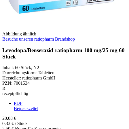
Abbildung ähnlich
Besuche unseren ratiopharm Brandshop
Levodopa/Benserazid-ratiopharm 100 mg/25 mg 60
Stück
Inhalt
:
60 Stück
,
N2
Darreichungsform
:
Tabletten
Hersteller
:
ratiopharm GmbH
PZN
:
7001534
R
rezeptpflichtig
PDF
Beipackzettel
20,08 €
0,33 € / Stück
2,50 € Bonus für Kassenrezepte