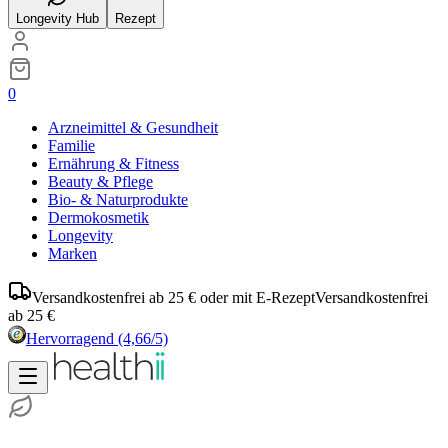
Longevity Hub
Rezept
0
Arzneimittel & Gesundheit
Familie
Ernährung & Fitness
Beauty & Pflege
Bio- & Naturprodukte
Dermokosmetik
Longevity
Marken
Versandkostenfrei ab 25 € oder mit E-Rezept
Versandkostenfrei
ab 25 €
Hervorragend
(4,66/5)