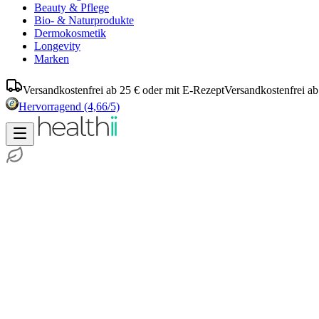
Beauty & Pflege
Bio- & Naturprodukte
Dermokosmetik
Longevity
Marken
Versandkostenfrei ab 25 € oder mit E-Rezept
Versandkostenfrei ab
Hervorragend
(4,66/5)