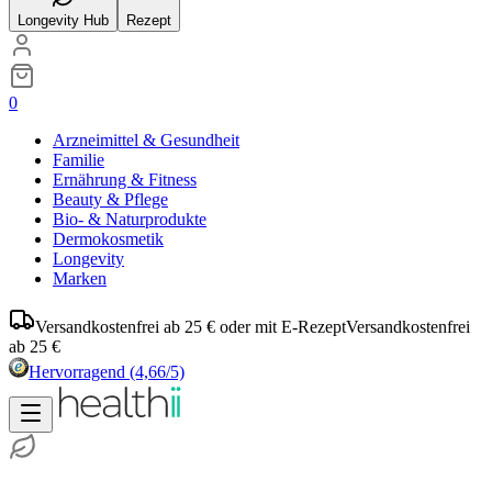
Longevity Hub
Rezept
0
Arzneimittel & Gesundheit
Familie
Ernährung & Fitness
Beauty & Pflege
Bio- & Naturprodukte
Dermokosmetik
Longevity
Marken
Versandkostenfrei ab 25 € oder mit E-Rezept
Versandkostenfrei
ab 25 €
Hervorragend
(4,66/5)