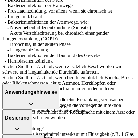
- Bakterieninfektion der Harnwege
- Prostataentzündung, vor allem, wenn sie chronisch ist
- Lungenmilzbrand
- Bakterieninfektionen der Atemwege, wie:
- Nasennebenhöhlenentzündung (Sinusitis)
- Akute Verschlechterung bei chronisch einengender
Lungenerkrankung (COPD)
- Bronchitis, in der akuten Phase
- Lungenentzündung
- Bakterieninfektionen der Haut und des Gewebe
- Harnblasenentzündung
Suchen Sie Ihren Arzt auf, wenn zusätzlich Beschwerden wie
schwere und langanhaltende Durchfälle auftreten.
Suchen Sie Ihren Arzt auf, wenn bei Ihnen plötzlich Bauch-, Brust-
oder Rückenschmerzen, akute Atemnot, Herzklopfen oder
Wasseransammlungen im Bauchraum oder in den unteren
Anwendungshinweise
Gliedmaßen auftreten.
Es gibt verschiedene Erreger, die eine Erkrankung verursachen
können. Ob das Arzneimittel gegen die vorliegende Infektion
wirksam ist, kann nur der Arzt entscheiden.
Die Gesamtdosis sollte nicht ohne Rücksprache mit einem Arzt oder
Apotheker überschritten werden.
Dosierung
Art der Anwendung?
Nehmen Sie das Arzneimittel unzerkaut mit Flüssigkeit (z.B. 1 Glas