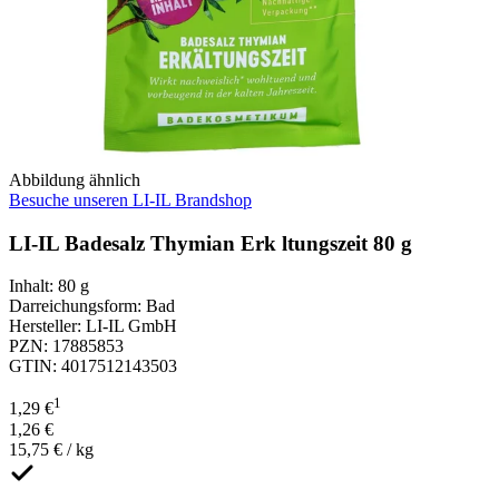
Abbildung ähnlich
Besuche unseren LI-IL Brandshop
LI-IL Badesalz Thymian Erk ltungszeit 80 g
Inhalt
:
80 g
Darreichungsform
:
Bad
Hersteller
:
LI-IL GmbH
PZN
:
17885853
GTIN
:
4017512143503
1
1,29 €
1,26 €
15,75 € / kg