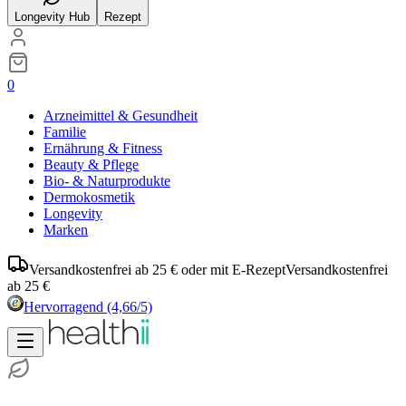
Longevity Hub
Rezept
0
Arzneimittel & Gesundheit
Familie
Ernährung & Fitness
Beauty & Pflege
Bio- & Naturprodukte
Dermokosmetik
Longevity
Marken
Versandkostenfrei ab 25 € oder mit E-Rezept
Versandkostenfrei
ab 25 €
Hervorragend
(4,66/5)