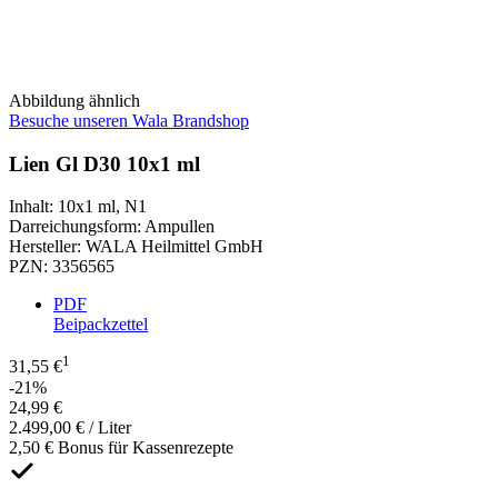
Abbildung ähnlich
Besuche unseren Wala Brandshop
Lien Gl D30 10x1 ml
Inhalt
:
10x1 ml
,
N1
Darreichungsform
:
Ampullen
Hersteller
:
WALA Heilmittel GmbH
PZN
:
3356565
PDF
Beipackzettel
1
31,55 €
-21%
24,99 €
2.499,00 € / Liter
2,50 € Bonus für Kassenrezepte