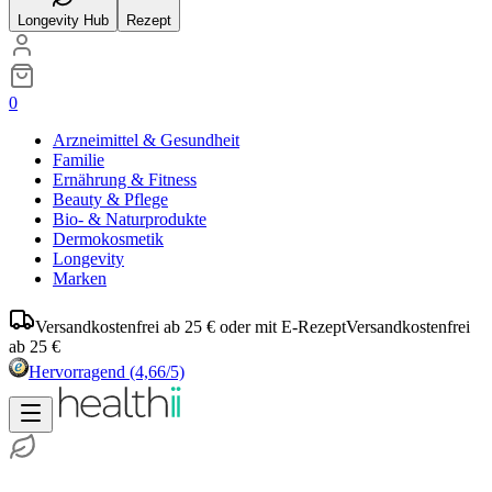
Longevity Hub
Rezept
0
Arzneimittel & Gesundheit
Familie
Ernährung & Fitness
Beauty & Pflege
Bio- & Naturprodukte
Dermokosmetik
Longevity
Marken
Versandkostenfrei ab 25 € oder mit E-Rezept
Versandkostenfrei
ab 25 €
Hervorragend
(4,66/5)